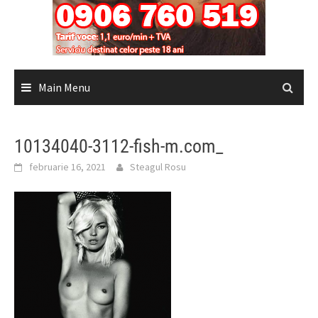
Main Menu
10134040-3112-fish-m.com_
februarie 16, 2021
Steagul Rosu