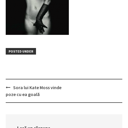
POSTED UNDER
Post
Sora lui Kate Moss vinde
navigation
poze cu ea goală