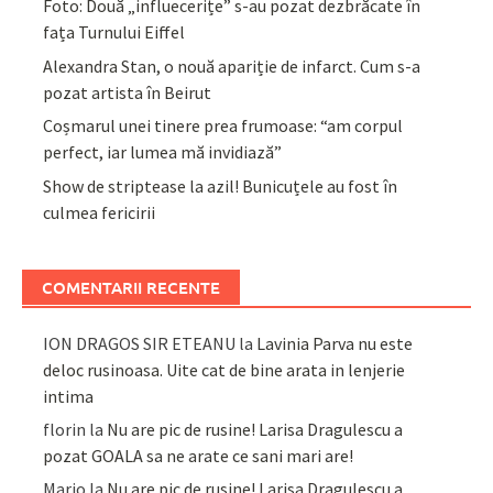
Foto: Două „influecerițe” s-au pozat dezbrăcate în
fața Turnului Eiffel
Alexandra Stan, o nouă apariție de infarct. Cum s-a
pozat artista în Beirut
Coșmarul unei tinere prea frumoase: “am corpul
perfect, iar lumea mă invidiază”
Show de striptease la azil! Bunicuțele au fost în
culmea fericirii
COMENTARII RECENTE
ION DRAGOS SIR ETEANU
la
Lavinia Parva nu este
deloc rusinoasa. Uite cat de bine arata in lenjerie
intima
florin
la
Nu are pic de rusine! Larisa Dragulescu a
pozat GOALA sa ne arate ce sani mari are!
Mario
la
Nu are pic de rusine! Larisa Dragulescu a