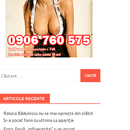
aută
upă:
ARTICOLE RECENTE
Raluca Bădulescu nu se mai oprește din slăbit.
Și-a șocat fanii cu ultima sa apariție
Foto: Două „influecerițe” s-au pozat