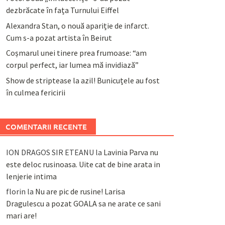
dezbrăcate în fața Turnului Eiffel
Alexandra Stan, o nouă apariție de infarct.
Cum s-a pozat artista în Beirut
Coșmarul unei tinere prea frumoase: “am
corpul perfect, iar lumea mă invidiază”
Show de striptease la azil! Bunicuțele au fost
în culmea fericirii
COMENTARII RECENTE
ION DRAGOS SIR ETEANU
la
Lavinia Parva nu
este deloc rusinoasa. Uite cat de bine arata in
lenjerie intima
florin
la
Nu are pic de rusine! Larisa
Dragulescu a pozat GOALA sa ne arate ce sani
mari are!