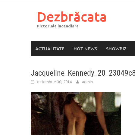
Skip
to
Dezbrăcata
content
Pictoriale incendiare
ACTUALITATE
HOT NEWS
SHOWBIZ
Jacqueline_Kennedy_20_23049c
octombrie 30, 2014
admin