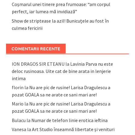
Coșmarul unei tinere prea frumoase: “am corpul
perfect, iar lumea mă invidiază”
Show de striptease la azil! Bunicuțele au fost în
culmea fericirii
COMENTARII RECENTE
ION DRAGOS SIR ETEANU
la
Lavinia Parva nu este
deloc rusinoasa. Uite cat de bine arata in lenjerie
intima
florin
la
Nu are pic de rusine! Larisa Dragulescu a
pozat GOALA sa ne arate ce sani mari are!
Mario
la
Nu are pic de rusine! Larisa Dragulescu a
pozat GOALA sa ne arate ce sani mari are!
Bulacu
la
Numar de telefon linie erotica ieftina
Vanesa
la
Art Studio înseamnă libertate și venituri