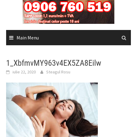
Main Menu
1_XbfmvMY963v4EX5ZA8Eilw
iulie 22, 2020
Steagul Rosu