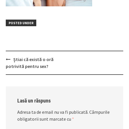
POSTED UNDER
Post
Știai că există o oră
navigation
potrivită pentru sex?
Lasă un răspuns
Adresa ta de email nu va fi publicată.
Câmpurile
obligatorii sunt marcate cu
*