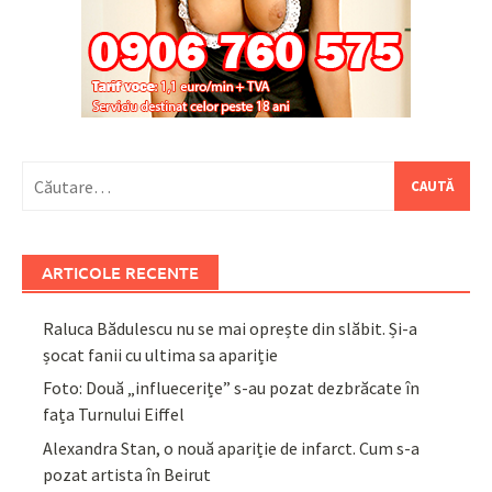
Caută
după:
ARTICOLE RECENTE
Raluca Bădulescu nu se mai oprește din slăbit. Și-a
șocat fanii cu ultima sa apariție
Foto: Două „influecerițe” s-au pozat dezbrăcate în
fața Turnului Eiffel
Alexandra Stan, o nouă apariție de infarct. Cum s-a
pozat artista în Beirut