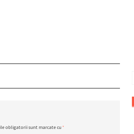
C
d
le obligatorii sunt marcate cu
*