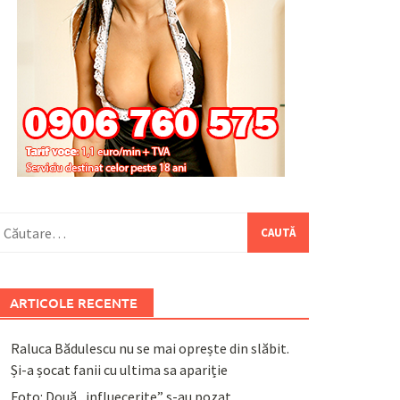
aută
upă:
ARTICOLE RECENTE
Raluca Bădulescu nu se mai oprește din slăbit.
Și-a șocat fanii cu ultima sa apariție
Foto: Două „influecerițe” s-au pozat