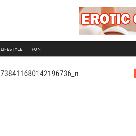
LIFESTYLE
FUN
8738411680142196736_n