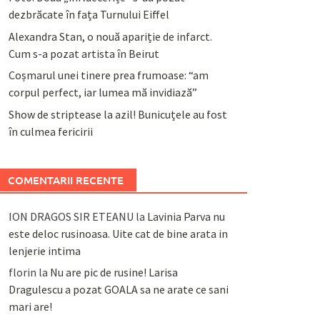
dezbrăcate în fața Turnului Eiffel
Alexandra Stan, o nouă apariție de infarct.
Cum s-a pozat artista în Beirut
Coșmarul unei tinere prea frumoase: “am
corpul perfect, iar lumea mă invidiază”
Show de striptease la azil! Bunicuțele au fost
în culmea fericirii
COMENTARII RECENTE
ION DRAGOS SIR ETEANU
la
Lavinia Parva nu
este deloc rusinoasa. Uite cat de bine arata in
lenjerie intima
florin
la
Nu are pic de rusine! Larisa
Dragulescu a pozat GOALA sa ne arate ce sani
mari are!