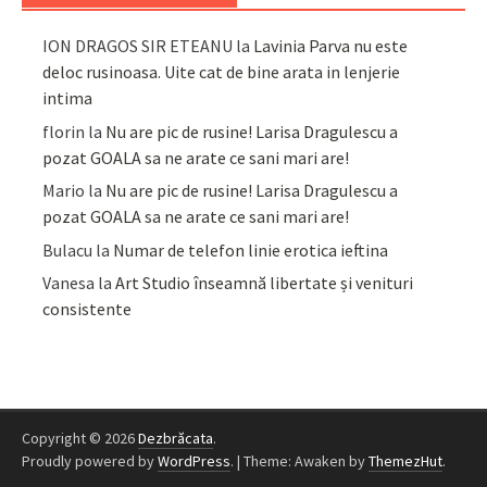
ION DRAGOS SIR ETEANU
la
Lavinia Parva nu este
deloc rusinoasa. Uite cat de bine arata in lenjerie
intima
florin
la
Nu are pic de rusine! Larisa Dragulescu a
pozat GOALA sa ne arate ce sani mari are!
Mario
la
Nu are pic de rusine! Larisa Dragulescu a
pozat GOALA sa ne arate ce sani mari are!
Bulacu
la
Numar de telefon linie erotica ieftina
Vanesa
la
Art Studio înseamnă libertate și venituri
consistente
Copyright © 2026
Dezbrăcata
.
Proudly powered by
WordPress
.
|
Theme: Awaken by
ThemezHut
.