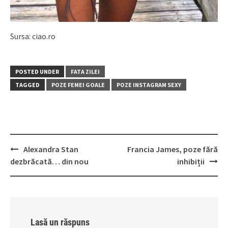
Sursa: ciao.ro
POSTED UNDER
FATA ZILEI
TAGGED
POZE FEMEI GOALE
POZE INSTAGRAM SEXY
Post
Alexandra Stan
Francia James, poze fără
navigation
dezbrăcată… din nou
inhibiții
Lasă un răspuns