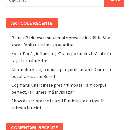
după:
ARTICOLE RECENTE
Raluca Bădulescu nu se mai oprește din slăbit. Și-a
șocat fanii cu ultima sa apariție
Foto: Două „influecerițe” s-au pozat dezbrăcate în
fața Turnului Eiffel
Alexandra Stan, o nouă apariție de infarct. Cum s-a
pozat artista în Beirut
Coșmarul unei tinere prea frumoase: “am corpul
perfect, iar lumea mă invidiază”
Show de striptease la azil! Bunicuțele au fost în
culmea fericirii
COMENTARII RECENTE