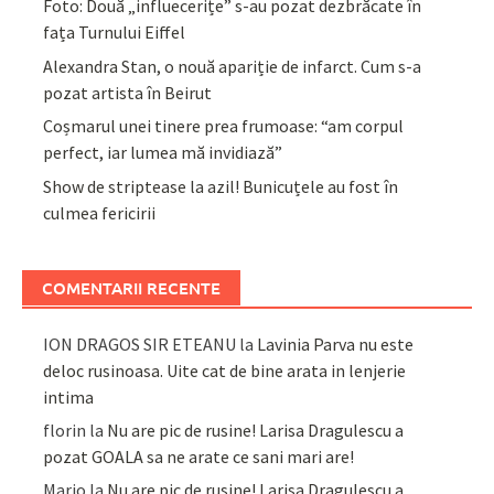
Foto: Două „influecerițe” s-au pozat dezbrăcate în
fața Turnului Eiffel
Alexandra Stan, o nouă apariție de infarct. Cum s-a
pozat artista în Beirut
Coșmarul unei tinere prea frumoase: “am corpul
perfect, iar lumea mă invidiază”
Show de striptease la azil! Bunicuțele au fost în
culmea fericirii
COMENTARII RECENTE
ION DRAGOS SIR ETEANU
la
Lavinia Parva nu este
deloc rusinoasa. Uite cat de bine arata in lenjerie
intima
florin
la
Nu are pic de rusine! Larisa Dragulescu a
pozat GOALA sa ne arate ce sani mari are!
Mario
la
Nu are pic de rusine! Larisa Dragulescu a