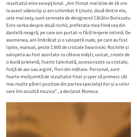
rezultatul este excepțional. „Am filmat mai bine de 16 ore
la acest videoclip și am schimbat 6 ținute, două dintre ele,
cele mai sexy, sunt semnate de designerul Cătălin Botezatu.
Este vorba despre două rochii, preferata mea fiind cea din
dantelă neagră, pe care am purtat-o fără lenjerie intimă. De
asemenea, am îmbrăcat și o salopetă nude, pe care au fost
lipite, manual, peste 1.600 de cristale Swarovski. Rochiile și
salopeta au fost asortate cu câteva măști, unicat, create de
o bună prietenă, foarte talentată, accesorizate cu cristale,
foiță de aur sau argint, flori din mătase. Personal, sunt
foarte mulțumită de rezultatul final și sper să primesc cât
mai multe păreri pozitive din partea specialiștilor și a celor
care îmi ascultă muzica” , a declarat Muneca.