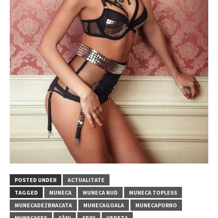
POSTED UNDER
ACTUALITATE
TAGGED
MUNECA
MUNECA NUD
MUNECA TOPLESS
MUNECADEZBRACATA
MUNECAGOALA
MUNECAPORNO
MUNECASEX
SÂNI
SEXY
VEDETA