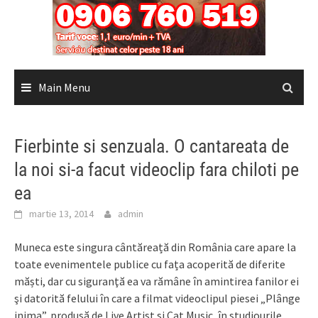
Main Menu
Fierbinte si senzuala. O cantareata de
la noi si-a facut videoclip fara chiloti pe
ea
martie 13, 2014
admin
Muneca este singura cântăreață din România care apare la
toate evenimentele publice cu fața acoperită de diferite
măști, dar cu siguranţă ea va rămâne în amintirea fanilor ei
şi datorită felului în care a filmat videoclipul piesei „Plânge
inima”, produsă de Live Artist și Cat Music, în studiourile