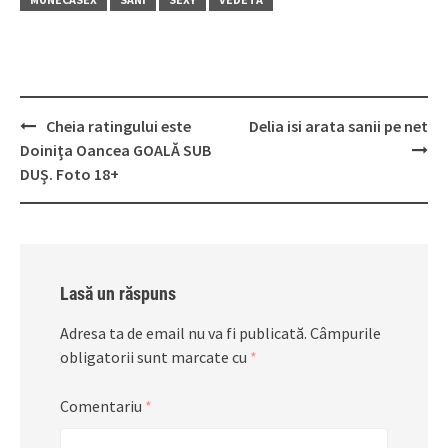
Post
Cheia ratingului este
Delia isi arata sanii pe net
navigation
Doiniţa Oancea GOALĂ SUB
DUŞ. Foto 18+
Lasă un răspuns
Adresa ta de email nu va fi publicată.
Câmpurile
obligatorii sunt marcate cu
*
Comentariu
*