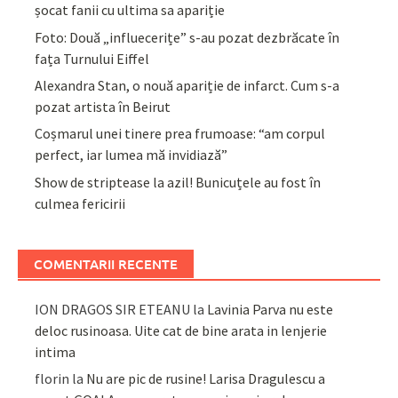
șocat fanii cu ultima sa apariție
Foto: Două „influecerițe” s-au pozat dezbrăcate în
fața Turnului Eiffel
Alexandra Stan, o nouă apariție de infarct. Cum s-a
pozat artista în Beirut
Coșmarul unei tinere prea frumoase: “am corpul
perfect, iar lumea mă invidiază”
Show de striptease la azil! Bunicuțele au fost în
culmea fericirii
COMENTARII RECENTE
ION DRAGOS SIR ETEANU
la
Lavinia Parva nu este
deloc rusinoasa. Uite cat de bine arata in lenjerie
intima
florin
la
Nu are pic de rusine! Larisa Dragulescu a