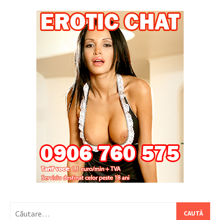
Caută
după: