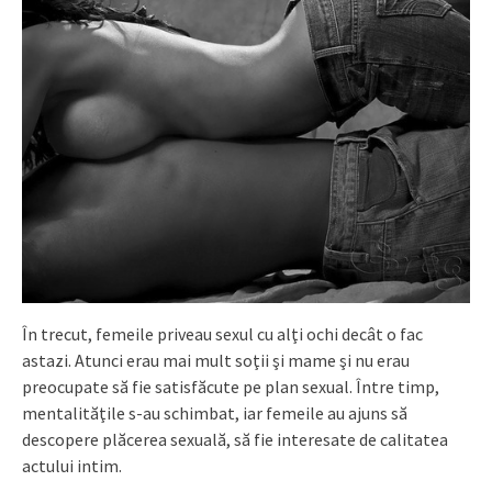
În trecut, femeile priveau sexul cu alţi ochi decât o fac
astazi. Atunci erau mai mult soţii şi mame şi nu erau
preocupate să fie satisfăcute pe plan sexual. Între timp,
mentalităţile s-au schimbat, iar femeile au ajuns să
descopere plăcerea sexuală, să fie interesate de calitatea
actului intim.