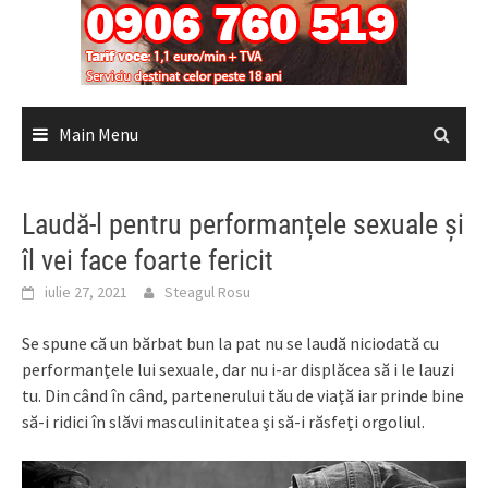
Main Menu
Laudă-l pentru performanțele sexuale și
îl vei face foarte fericit
iulie 27, 2021
Steagul Rosu
Se spune că un bărbat bun la pat nu se laudă niciodată cu
performanţele lui sexuale, dar nu i-ar displăcea să i le lauzi
tu. Din când în când, partenerului tău de viaţă iar prinde bine
să-i ridici în slăvi masculinitatea şi să-i răsfeţi orgoliul.