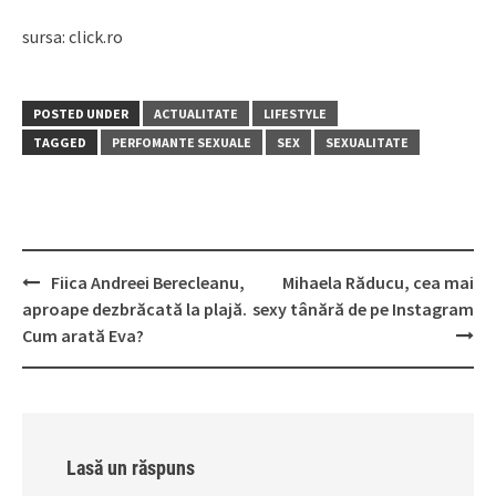
sursa: click.ro
POSTED UNDER
ACTUALITATE
LIFESTYLE
TAGGED
PERFOMANTE SEXUALE
SEX
SEXUALITATE
Post
Fiica Andreei Berecleanu,
Mihaela Răducu, cea mai
navigation
aproape dezbrăcată la plajă.
sexy tânără de pe Instagram
Cum arată Eva?
Lasă un răspuns