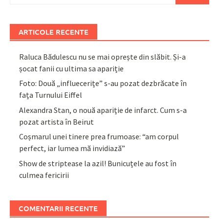
ARTICOLE RECENTE
Raluca Bădulescu nu se mai oprește din slăbit. Și-a
șocat fanii cu ultima sa apariție
Foto: Două „influecerițe” s-au pozat dezbrăcate în
fața Turnului Eiffel
Alexandra Stan, o nouă apariție de infarct. Cum s-a
pozat artista în Beirut
Coșmarul unei tinere prea frumoase: “am corpul
perfect, iar lumea mă invidiază”
Show de striptease la azil! Bunicuțele au fost în
culmea fericirii
COMENTARII RECENTE