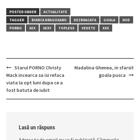
POSTED UNDER
ACTUALITATE
TAGGED
BIANCA DRAGUSANU
DEZBRACATA
GOALA
NUD
PORNO
SEX
SEXY
TOPLESS
VEDETE
XXX
Post
Starul PORNO Christy
Madalina Ghenea, in sfarsit
navigation
Mack incearca sa isi refaca
goala pusca
viata la opt luni dupa ce a
fost batuta de iubit
Lasă un răspuns
Adresa ta de email nu va fi publicată.
Câmpurile