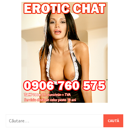
Caută
după: