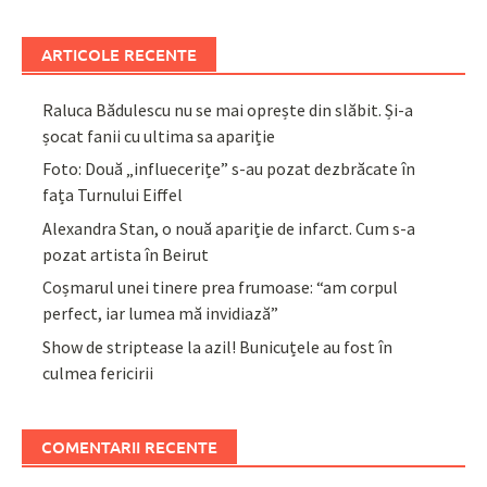
ARTICOLE RECENTE
Raluca Bădulescu nu se mai oprește din slăbit. Și-a
șocat fanii cu ultima sa apariție
Foto: Două „influecerițe” s-au pozat dezbrăcate în
fața Turnului Eiffel
Alexandra Stan, o nouă apariție de infarct. Cum s-a
pozat artista în Beirut
Coșmarul unei tinere prea frumoase: “am corpul
perfect, iar lumea mă invidiază”
Show de striptease la azil! Bunicuțele au fost în
culmea fericirii
COMENTARII RECENTE