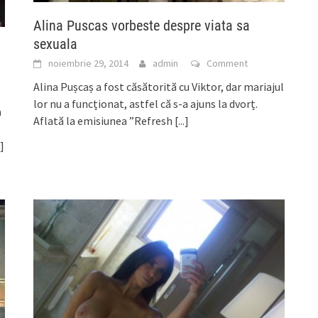
Alina Puscas vorbeste despre viata sa
sexuala
noiembrie 29, 2014
admin
Comment
Alina Pușcaș a fost căsătorită cu Viktor, dar mariajul
lor nu a funcționat, astfel că s-a ajuns la dvorț.
a
Aflată la emisiunea ”Refresh
[...]
.]