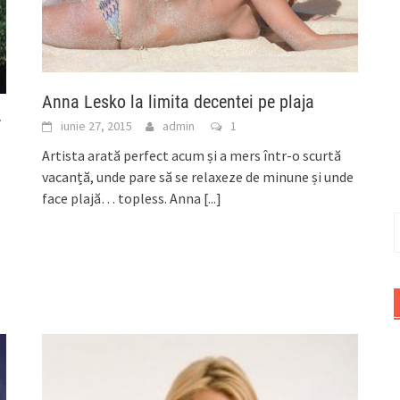
Anna Lesko la limita decentei pe plaja
r
iunie 27, 2015
admin
1
Artista arată perfect acum și a mers într-o scurtă
vacanță, unde pare să se relaxeze de minune și unde
face plajă… topless. Anna
[...]
C
d