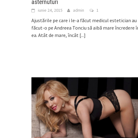
asternuturi
iunie 24, 2015
admin
1
Ajustările pe care i le-a făcut medicul estetician au
făcut-o pe Andreea Tonciu să aibă mare încredere î
ea. Atât de mare, încât
[...]