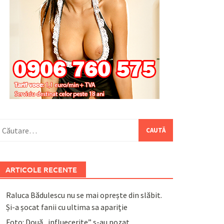
aută
upă:
ARTICOLE RECENTE
Raluca Bădulescu nu se mai oprește din slăbit.
Și-a șocat fanii cu ultima sa apariție
Foto: Două „influecerițe” s-au pozat