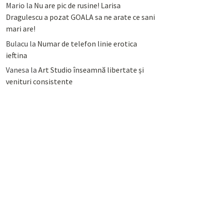
Mario
la
Nu are pic de rusine! Larisa
Dragulescu a pozat GOALA sa ne arate ce sani
mari are!
Bulacu
la
Numar de telefon linie erotica
ieftina
Vanesa
la
Art Studio înseamnă libertate și
venituri consistente