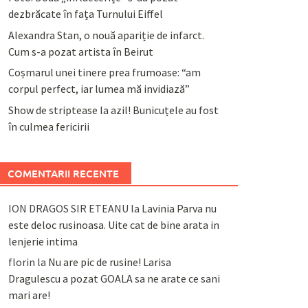
dezbrăcate în fața Turnului Eiffel
Alexandra Stan, o nouă apariție de infarct.
Cum s-a pozat artista în Beirut
Coșmarul unei tinere prea frumoase: “am
corpul perfect, iar lumea mă invidiază”
Show de striptease la azil! Bunicuțele au fost
în culmea fericirii
COMENTARII RECENTE
ION DRAGOS SIR ETEANU
la
Lavinia Parva nu
este deloc rusinoasa. Uite cat de bine arata in
lenjerie intima
florin
la
Nu are pic de rusine! Larisa
Dragulescu a pozat GOALA sa ne arate ce sani
mari are!