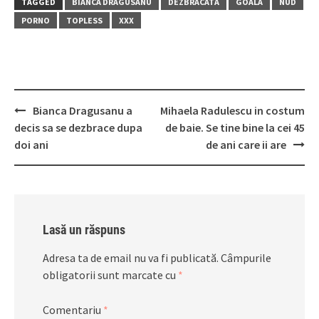
TAGGED
BIANCA DRAGUSANU
DEZBRACATA
GOALA
NUD
PORNO
TOPLESS
XXX
Post
Bianca Dragusanu a
Mihaela Radulescu in costum
navigation
decis sa se dezbrace dupa
de baie. Se tine bine la cei 45
doi ani
de ani care ii are
Lasă un răspuns
Adresa ta de email nu va fi publicată.
Câmpurile
obligatorii sunt marcate cu
*
Comentariu
*