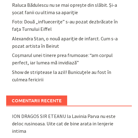
Raluca Bădulescu nu se mai oprește din slăbit. Și-a
șocat fanii cu ultima sa apariție
Foto: Două „influecerițe” s-au pozat dezbrăcate în
fața Turnului Eiffel
Alexandra Stan, o nouă apariție de infarct. Cum s-a
pozat artista în Beirut
Coșmarul unei tinere prea frumoase: “am corpul
perfect, iar lumea mă invidiază”
Show de striptease la azil! Bunicuțele au fost în
culmea fericirii
COMENTARII RECENTE
ION DRAGOS SIR ETEANU
la
Lavinia Parva nu este
deloc rusinoasa. Uite cat de bine arata in lenjerie
intima