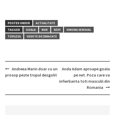
POSTED UNDER
ACTUALITATE
TAGGED
GOALA
NUD
SEXY
SIMONA SENSUAL
TOPLESS
VEDETE DEZBRACATE
Post
Andreea Marin doar cu un
Anda Adam aproape goala
navigation
prosop peste trupul dezgolit
pe net. Poza care va
infierbanta toti masculii din
Romania