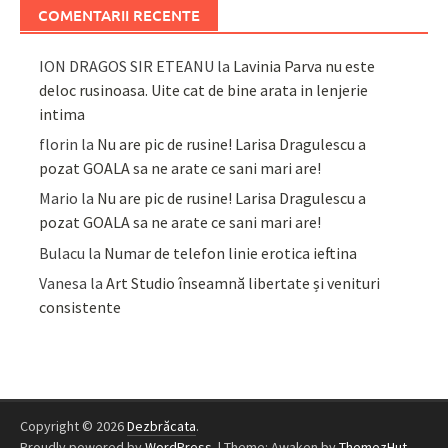
COMENTARII RECENTE
ION DRAGOS SIR ETEANU
la
Lavinia Parva nu este
deloc rusinoasa. Uite cat de bine arata in lenjerie
intima
florin
la
Nu are pic de rusine! Larisa Dragulescu a
pozat GOALA sa ne arate ce sani mari are!
Mario
la
Nu are pic de rusine! Larisa Dragulescu a
pozat GOALA sa ne arate ce sani mari are!
Bulacu
la
Numar de telefon linie erotica ieftina
Vanesa
la
Art Studio înseamnă libertate și venituri
consistente
Copyright © 2026
Dezbrăcata
.
Proudly powered by
WordPress
.
|
Theme: Awaken by
ThemezHut
.