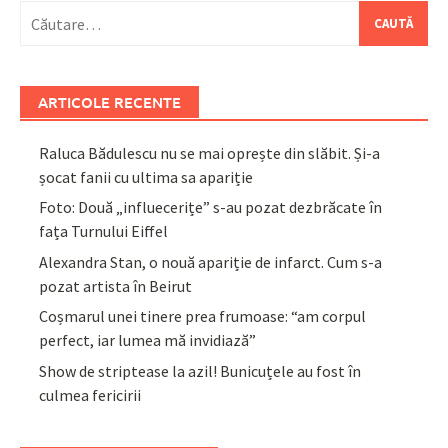
Caută
după:
ARTICOLE RECENTE
Raluca Bădulescu nu se mai oprește din slăbit. Și-a
șocat fanii cu ultima sa apariție
Foto: Două „influecerițe” s-au pozat dezbrăcate în
fața Turnului Eiffel
Alexandra Stan, o nouă apariție de infarct. Cum s-a
pozat artista în Beirut
Coșmarul unei tinere prea frumoase: “am corpul
perfect, iar lumea mă invidiază”
Show de striptease la azil! Bunicuțele au fost în
culmea fericirii