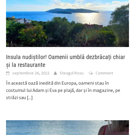
Insula nudiștilor! Oamenii umblă dezbrăcați chiar
și la restaurante
septembrie 26, 2022
Steagul Rosu
Comment
În această oază inedită din Europa, oameni stau în
costumul lui Adam și Eva pe plajă, dar și în magazine, pe
străzi sau
[...]