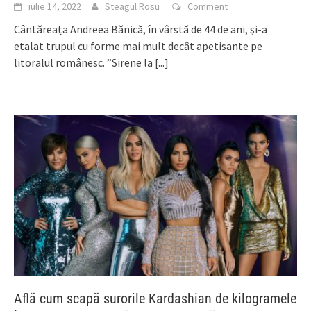
iulie 14, 2022
Steagul Rosu
Comment
Cântăreața Andreea Bănică, în vârstă de 44 de ani, și-a
etalat trupul cu forme mai mult decât apetisante pe
litoralul românesc. ”Sirene la
[...]
Află cum scapă surorile Kardashian de kilogramele