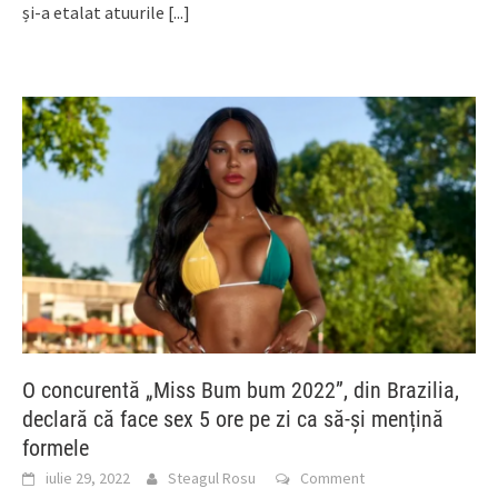
și-a etalat atuurile
[...]
O concurentă „Miss Bum bum 2022”, din Brazilia,
declară că face sex 5 ore pe zi ca să-și mențină
formele
iulie 29, 2022
Steagul Rosu
Comment