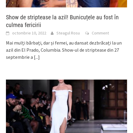
Show de striptease la azil! Bunicuțele au fost în
culmea fericirii
octombrie 10, 2022
Steagul Rosu
Comment
Mai mulți bărbați, dar și femei, au dansat dezbrăcați la un
azil din El Prado, Columbia. Show-ul de striptease din 27
septembrie a
[...]