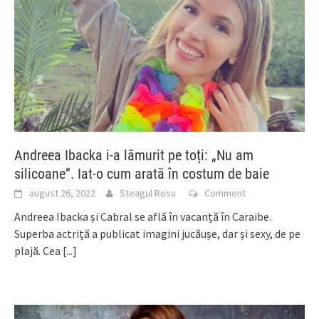
Andreea Ibacka i-a lămurit pe toți: „Nu am
silicoane”. Iat-o cum arată în costum de baie
august 26, 2022
Steagul Rosu
Comment
Andreea Ibacka și Cabral se află în vacanță în Caraibe.
Superba actriță a publicat imagini jucăușe, dar și sexy, de pe
plajă. Cea
[...]