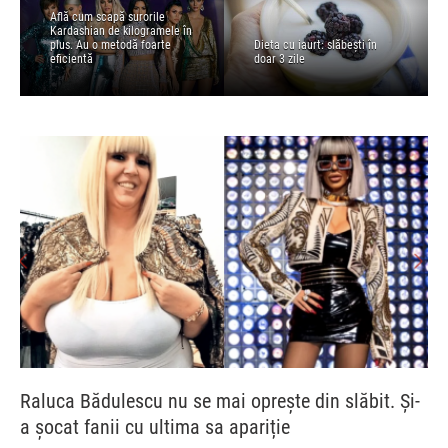
Află cum scapă surorile
Kardashian de kilogramele în
plus. Au o metodă foarte
Dieta cu iaurt: slăbești în
eficientă
doar 3 zile
Raluca Bădulescu nu se mai oprește din slăbit. Și-
a șocat fanii cu ultima sa apariție